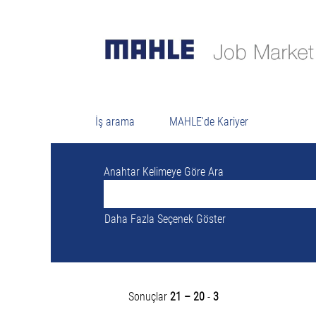
Şu anda "
" ile eşleşen açık bir pozisyon yo
MAHLE tarafından yayınlanan son 3 iş ilanı
İş arama
MAHLE'de Kariyer
Anahtar Kelimeye Göre Ara
Daha Fazla Seçenek Göster
Sonuçlar
21 – 20
-
3