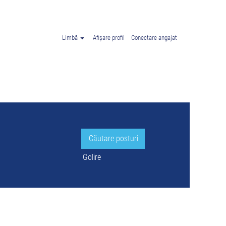
u
"".
Limbă
Afișare profil
Conectare angajat
Golire