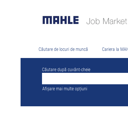
Re
Nu există momentan nicio poziție vacant
Cele mai recente 0 posturi publicate de 
Căutare de locuri de muncă
Cariera la MA
Căutare după cuvânt-cheie
Afișare mai multe opțiuni