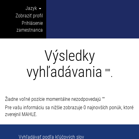
Jazyk
Zobraziť profil
Prihlásenie
zamestnanca
Výsledky
vyhľadávania
"".
Žiadne voľné pozície momentálne nezodpovedajú "
"
Pre vašu informáciu sa nižšie zobrazuje 0 najnovších ponúk, ktoré
zverejnil MAHLE.
Vyhľadávať podľa kľúčových slov