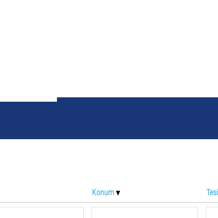
Arama terimi
"".
Konum
Tes