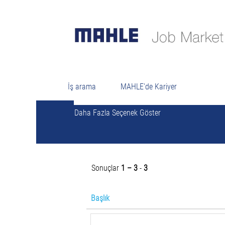
Anahtar Kelimeye Göre Ara
İş arama
MAHLE'de Kariyer
Daha Fazla Seçenek Göster
Sonuçlar
1 – 3
-
3
Başlık