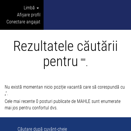
Limbă
Afișare profil
Conectare angajat
Rezultatele căutării
pentru
"".
Nu există momentan nicio poziție vacantă care să corespundă cu
„
”.
Cele mai recente 0 posturi publicate de MAHLE sunt enumerate
mai jos pentru confortul dvs.
Căutare după cuvânt-cheie