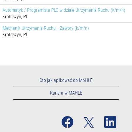
Automatyk / Programista PLC w dziale Utrzymania Ruchu (k/m/n)
Krotoszyn, PL
Mechanik Utrzymania Ruchu _ Zawory (k/m/n)
Krotoszyn, PL
Oto jak aplikować do MAHLE
Kariera w MAHLE
O
O
O
t
t
t
w
w
w
i
i