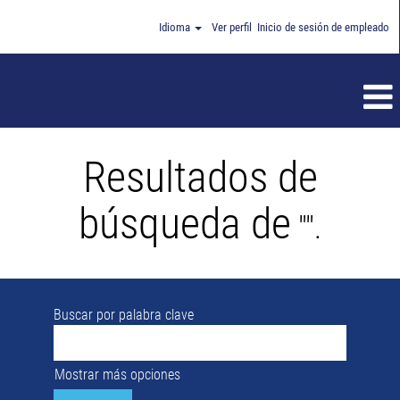
Idioma
Ver perfil
Inicio de sesión de empleado
Resultados de
búsqueda de
"".
Buscar por palabra clave
Mostrar más opciones