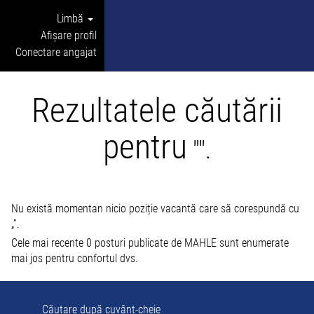
Limbă
Afișare profil
Conectare angajat
Rezultatele căutării
pentru
"".
Nu există momentan nicio poziție vacantă care să corespundă cu
„
”.
Cele mai recente 0 posturi publicate de MAHLE sunt enumerate
mai jos pentru confortul dvs.
Căutare după cuvânt-cheie