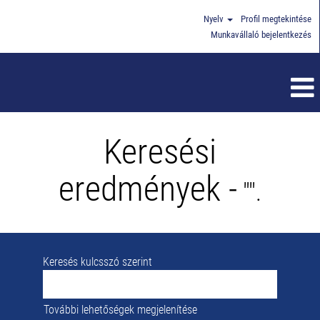
Nyelv
Profil megtekintése
Munkavállaló bejelentkezés
Keresési
eredmények -
"".
Keresés kulcsszó szerint
További lehetőségek megjelenítése