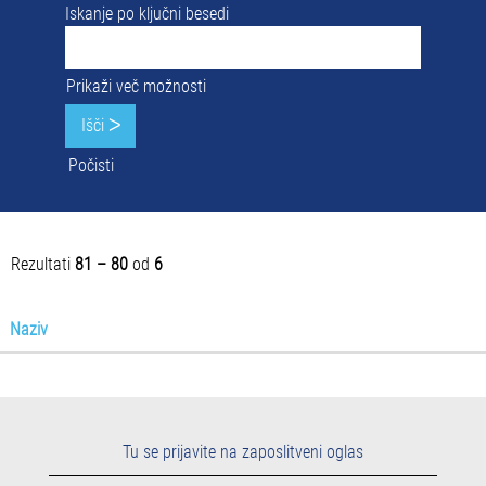
Iskanje po ključni besedi
Prikaži več možnosti
Počisti
Rezultati
81 – 80
od
6
Naziv
Tu se prijavite na zaposlitveni oglas