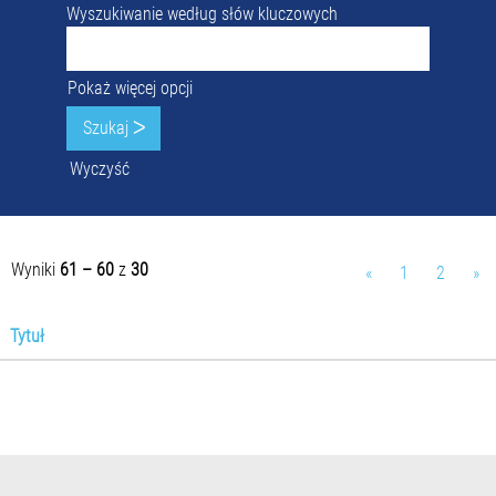
Wyszukiwanie według słów kluczowych
Pokaż więcej opcji
Wyczyść
Wyniki
61 – 60
z
30
«
1
2
»
Tytuł