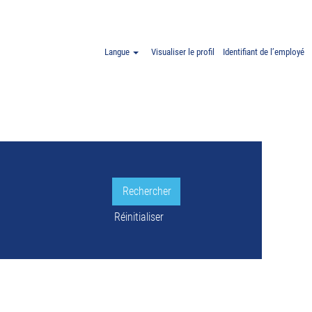
our
"".
Langue
Visualiser le profil
Identifiant de l’employé
LE.
Réinitialiser