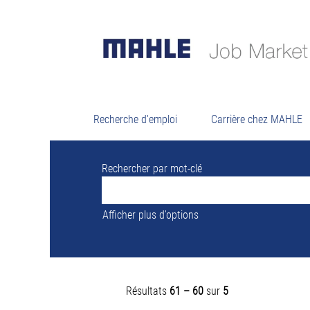
Résu
Il n’y a actuellement aucun poste vacant
Pour vous assister au mieux, veuillez tro
Recherche d'emploi
Carrière chez MAHLE
Rechercher par mot-clé
Afficher plus d’options
Résultats
61 – 60
sur
5