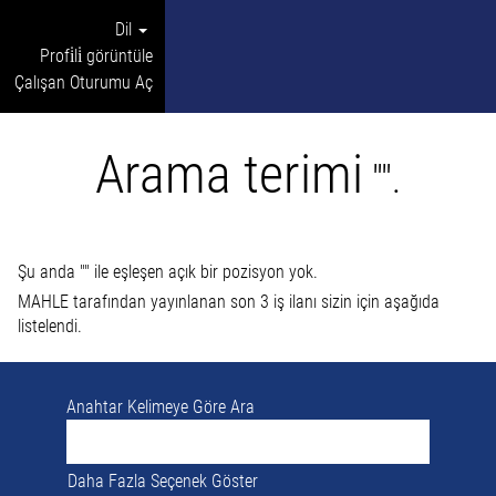
Dil
Profi̇li̇ görüntüle
Çalışan Oturumu Aç
Arama terimi
"".
Şu anda "
" ile eşleşen açık bir pozisyon yok.
MAHLE tarafından yayınlanan son 3 iş ilanı sizin için aşağıda
listelendi.
Anahtar Kelimeye Göre Ara
Daha Fazla Seçenek Göster