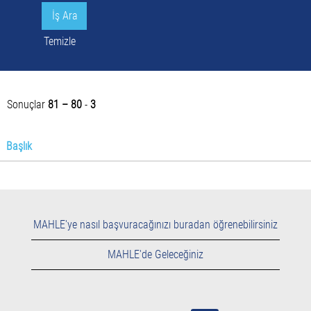
Temizle
Sonuçlar
81 – 80
-
3
Başlık
MAHLE'ye nasıl başvuracağınızı buradan öğrenebilirsiniz
MAHLE'de Geleceğiniz
Y
Y