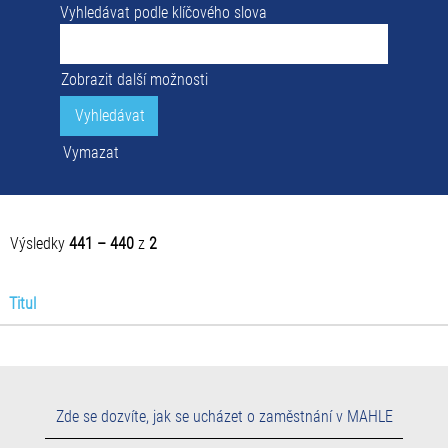
Vyhledávat podle klíčového slova
Zobrazit další možnosti
Vymazat
Výsledky
441 – 440
z
2
Titul
Zde se dozvíte, jak se ucházet o zaměstnání v MAHLE