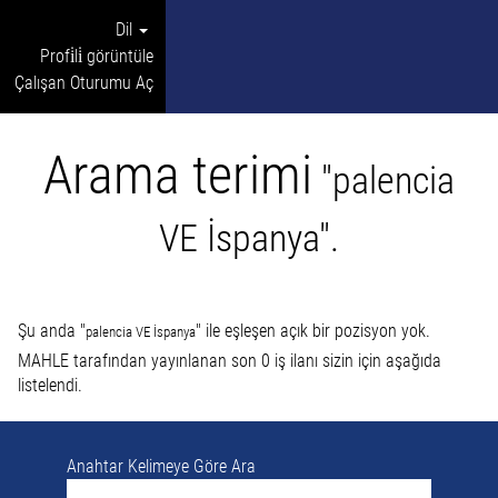
Dil
Profi̇li̇ görüntüle
Çalışan Oturumu Aç
Arama terimi
"palencia
VE İspanya".
Şu anda "
" ile eşleşen açık bir pozisyon yok.
palencia VE İspanya
MAHLE tarafından yayınlanan son 0 iş ilanı sizin için aşağıda
listelendi.
Anahtar Kelimeye Göre Ara