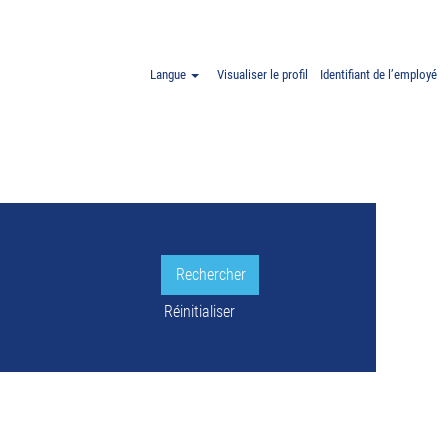
cia ET Espagne".
Langue
Visualiser le profil
Identifiant de l’employé
LE.
Réinitialiser