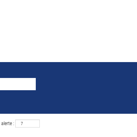
e la recherche pour
"palen
 correspondant à «
».
palencia ET Espagne
uver ci-dessous les 0 offres d’emploi les plus récentes publiées par MAH
alerte :