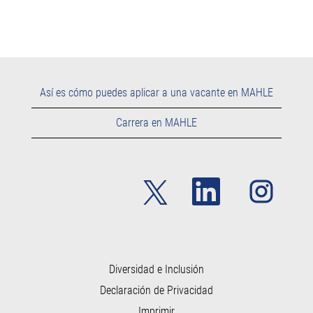
Así es cómo puedes aplicar a una vacante en MAHLE
Carrera en MAHLE
S
S
S
e
e
e
a
a
a
b
b
b
r
r
r
e
e
e
e
e
e
n
n
n
u
u
Diversidad e Inclusión
u
n
n
n
Declaración de Privacidad
a
a
a
p
p
p
Imprimir