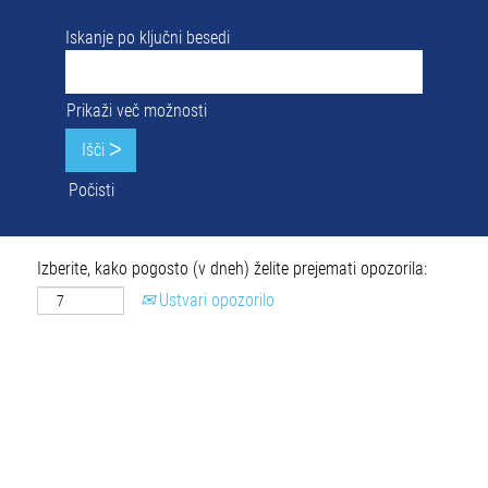
Iskanje po ključni besedi
Prikaži več možnosti
Počisti
Izberite, kako pogosto (v dneh) želite prejemati opozorila:
Ustvari opozorilo