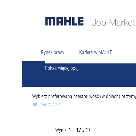
Szukaj
Wyszukiwanie według słów kluczowych
Rynek pracy
Kariera w MAHLE
Pokaż więcej opcji
Wybierz preferowaną częstotliwość (w dniach) otrzym
Utwórz alert
Wyniki
1 – 17
z
17