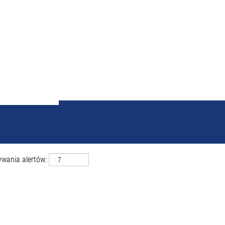
 wyników dla
"Wrocław ORAZ
ywania alertów: