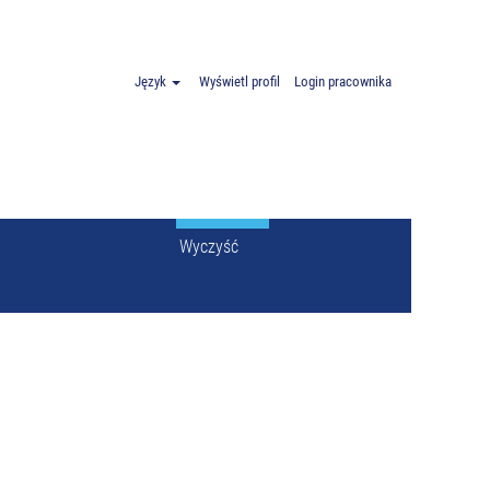
 Polska".
Język
Wyświetl profil
Login pracownika
Wyczyść