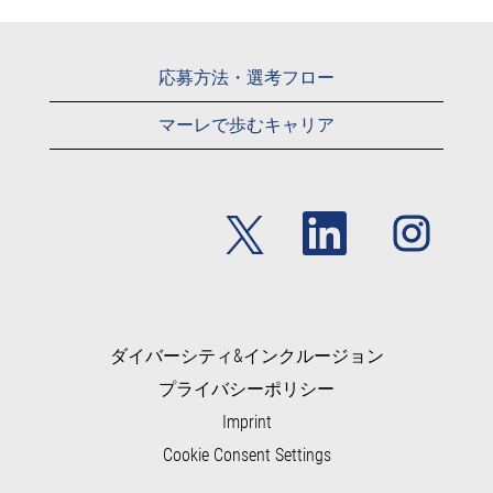
応募方法・選考フロー
マーレで歩むキャリア
新
新
新
し
し
し
い
い
い
タ
タ
タ
ブ
ブ
ブ
で
で
で
開
開
開
き
き
き
ま
ま
ダイバーシティ&インクルージョン
ま
す
す
す
プライバシーポリシー
。
。
。
Imprint
Cookie Consent Settings