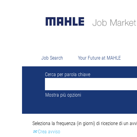
Risulta
Attualmente non ci sono posizioni aperte 
Le 0 offerte di lavoro più recenti pubbli
Job Search
Your Future at MAHLE
Cerca per parola chiave
Mostra più opzioni
Seleziona la frequenza (in giorni) di ricezione di un avv
Crea avviso