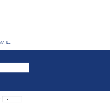
ky vyhľadávania
"Wrocław A
ovedajú "
"
Wrocław A Poľsko
0 najnovších ponúk, ktoré zverejnil MAHLE.
i MAHLE
: