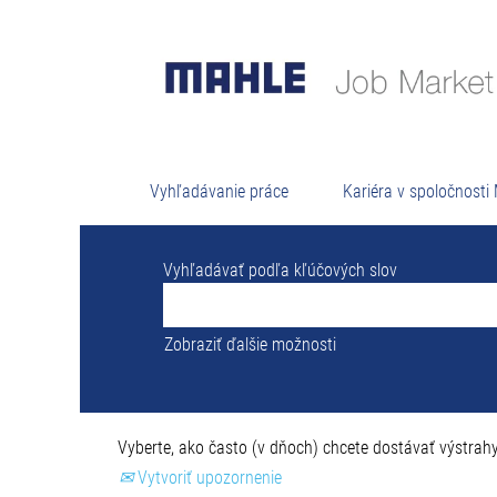
Výsled
Žiadne voľné pozície momentálne nezodp
Pre vašu informáciu sa nižšie zobrazuje 
Vyhľadávanie práce
Kariéra v spoločnost
Vyhľadávať podľa kľúčových slov
Zobraziť ďalšie možnosti
Vyberte, ako často (v dňoch) chcete dostávať výstrahy
Vytvoriť upozornenie