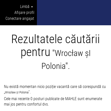
Limbă
Afișare profil
Conectare angajat
Rezultatele căutării
pentru
"Wrocław șI
Polonia".
Nu există momentan nicio poziție vacantă care să corespundă cu
„
”.
Wrocław șI Polonia
Cele mai recente 0 posturi publicate de MAHLE sunt enumerate
mai jos pentru confortul dvs.