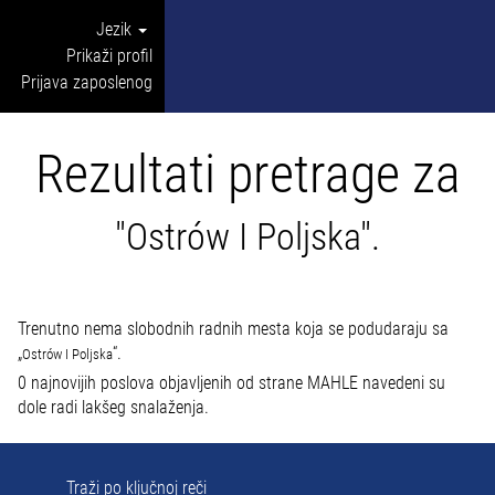
Jezik
Prikaži profil
Prijava zaposlenog
Rezultati pretrage za
"Ostrów I Poljska".
Trenutno nema slobodnih radnih mesta koja se podudaraju sa
„
“.
Ostrów I Poljska
0 najnovijih poslova objavljenih od strane MAHLE navedeni su
dole radi lakšeg snalaženja.
Traži po ključnoj reči