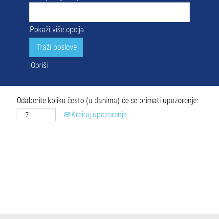
Pokaži više opcija
Obriši
Odaberite koliko često (u danima) će se primati upozorenje:
Kreiraj upozorenje