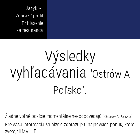
Jazyk
Zobraziť profil
Prihlásenie
zamestnanca
Výsledky
vyhľadávania
"Ostrów A
Poľsko".
Žiadne voľné pozície momentálne nezodpovedajú "
"
Ostrów A Poľsko
Pre vašu informáciu sa nižšie zobrazuje 0 najnovších ponúk, ktoré
zverejnil MAHLE.