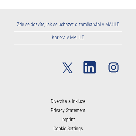
Zde se dozvíte, jak se ucházet o zaměstnání v MAHLE
Kariéra v MAHLE
O
O
O
t
t
t
e
e
e
v
v
v
ř
ř
ř
e
e
e
s
s
s
e
e
e
n
n
Diverzita a Inkluze
n
a
a
a
Privacy Statement
n
n
n
o
o
o
Imprint
v
v
v
é
é
é
Cookie Settings
k
k
k
a
a