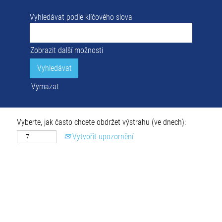
Vyhledávat podle klíčového slova
Zobrazit další možnosti
Vymazat
Vyberte, jak často chcete obdržet výstrahu (ve dnech):
Vytvořit upozornění