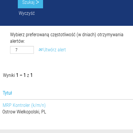
Wyczyść
Wybierz preferowaną częstotliwość (w dniach) otrzymywania
alertów:
Utwórz alert
Wyniki
1 – 1
z
1
Tytuł
MRP Kontroler (k/m/n)
Ostrow Wielkopolski, PL