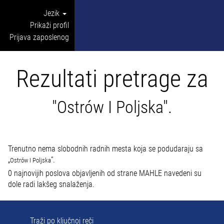
Jezik
Prikaži profil
Prijava zaposlenog
Rezultati pretrage za
"Ostrów I Poljska".
Trenutno nema slobodnih radnih mesta koja se podudaraju sa
„
“.
Ostrów I Poljska
0 najnovijih poslova objavljenih od strane MAHLE navedeni su
dole radi lakšeg snalaženja.
Traži po ključnoj reči