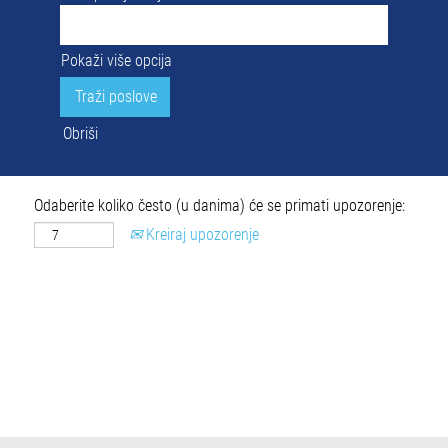
Pokaži više opcija
Obriši
Odaberite koliko često (u danima) će se primati upozorenje:
Kreiraj upozorenje