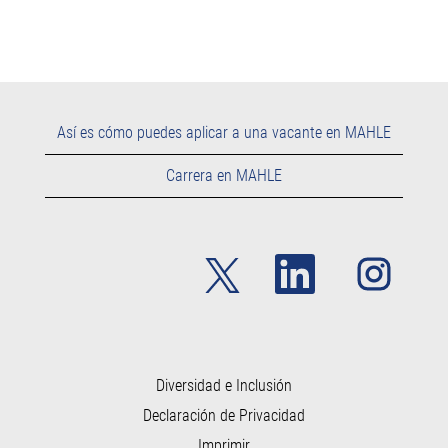
Así es cómo puedes aplicar a una vacante en MAHLE
Carrera en MAHLE
S
S
S
e
e
e
a
a
a
b
b
b
r
r
r
e
e
e
e
e
e
n
n
n
u
u
Diversidad e Inclusión
u
n
n
n
Declaración de Privacidad
a
a
a
p
p
p
Imprimir