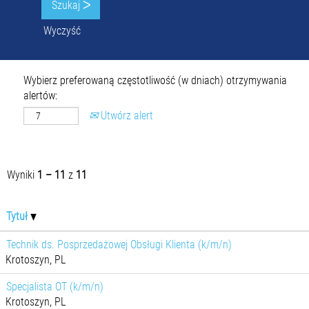
Wyczyść
Wybierz preferowaną częstotliwość (w dniach) otrzymywania
alertów:
Utwórz alert
Wyniki
1 – 11
z
11
Tytuł
Technik ds. Posprzedażowej Obsługi Klienta (k/m/n)
Krotoszyn, PL
Specjalista OT (k/m/n)
Krotoszyn, PL