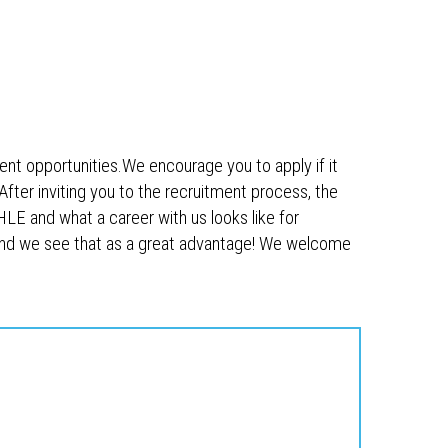
ent opportunities.We encourage you to apply if it
.After inviting you to the recruitment process, the
HLE and what a career with us looks like for
and we see that as a great advantage! We welcome