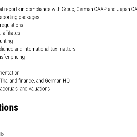
rnal reports in compliance with Group, German GAAP and Japan 
 reporting packages
regulations
affiliates
unting
iance and international tax matters
sfer pricing
mentation
, Thailand finance, and German HQ
 accruals, and valuations
tions
lls