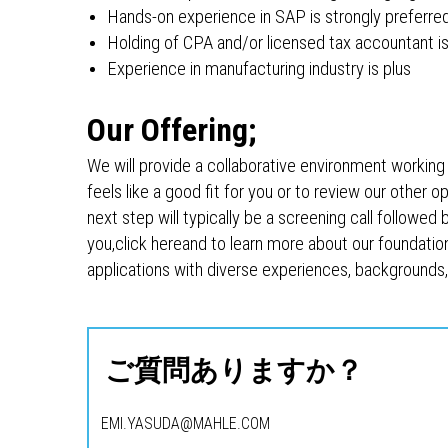
Hands-on experience in SAP is strongly preferre
Holding of CPA and/or licensed tax accountant is
Experience in manufacturing industry is plus
Our Offering;
We will provide a collaborative environment working
feels like a good fit for you or to review our other o
next step will typically be a screening call followe
you,click hereand to learn more about our founda
applications with diverse experiences, backgrounds, 
ご質問ありますか？
EMI.YASUDA@MAHLE.COM