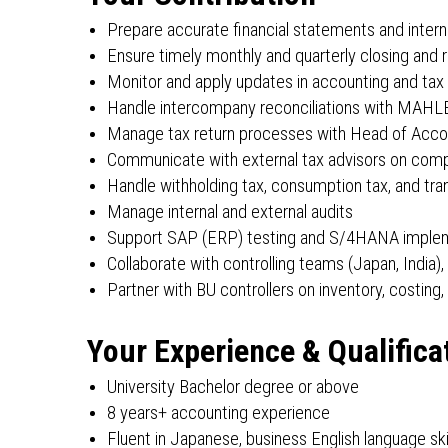
Prepare accurate financial statements and inte
Ensure timely monthly and quarterly closing and
Monitor and apply updates in accounting and tax 
Handle intercompany reconciliations with MAHLE 
Manage tax return processes with Head of Acco
Communicate with external tax advisors on compl
Handle withholding tax, consumption tax, and tran
Manage internal and external audits
Support SAP (ERP) testing and S/4HANA imple
Collaborate with controlling teams (Japan, India)
Partner with BU controllers on inventory, costing,
Your Experience & Qualifica
University Bachelor degree or above
8 years+ accounting experience
Fluent in Japanese, business English language ski