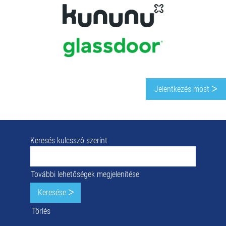
Jelentkezés most ᐳ
Keresés kulcsszó szerint
További lehetőségek megjelenítése
Törlés