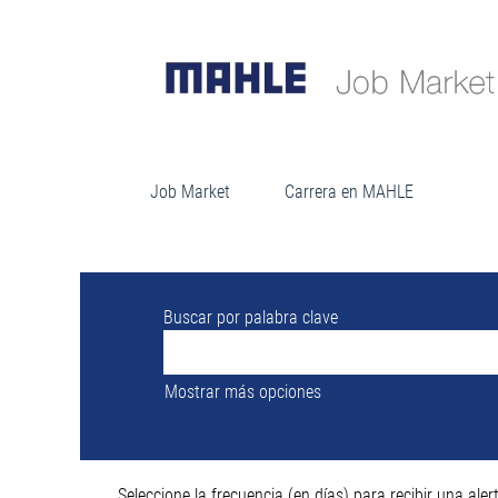
Lo sentimos, este cargo ya está cubierto.
Job Market
Carrera en MAHLE
Buscar por palabra clave
Mostrar más opciones
Seleccione la frecuencia (en días) para recibir una alert