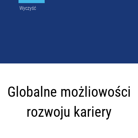
Wyczyść
Globalne
możliowości
Globalne możliowości
rozwoju
kariery
rozwoju kariery