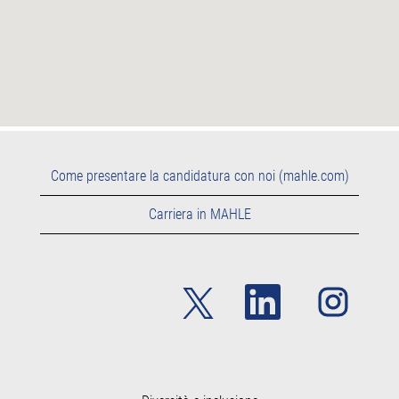
Come presentare la candidatura con noi (mahle.com)
Carriera in MAHLE
S
S
S
i
i
i
a
a
a
p
p
p
r
r
r
e
e
e
i
i
i
n
n
n