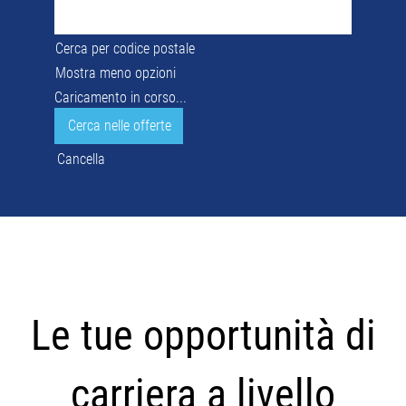
Cerca per codice postale
Mostra meno opzioni
Caricamento in corso...
Cancella
Le
tue
Le tue opportunità di
opportunità
di
carriera a livello