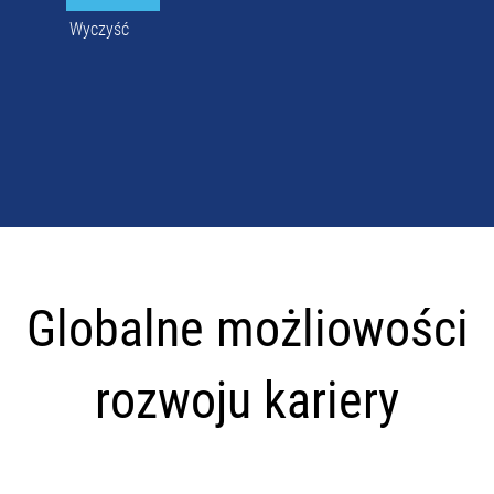
Wyczyść
Globalne
możliowości
Globalne możliowości
rozwoju
kariery
rozwoju kariery