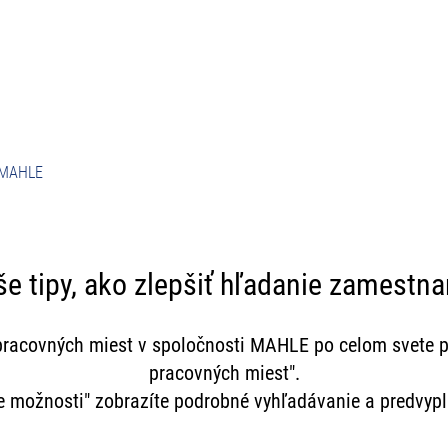
Pracovné príležitosti
#StrongerTogether
i MAHLE
e tipy, ako zlepšiť hľadanie zamestna
 pracovných miest v spoločnosti MAHLE po celom svete p
pracovných miest".
ie možnosti" zobrazíte podrobné vyhľadávanie a predvyp