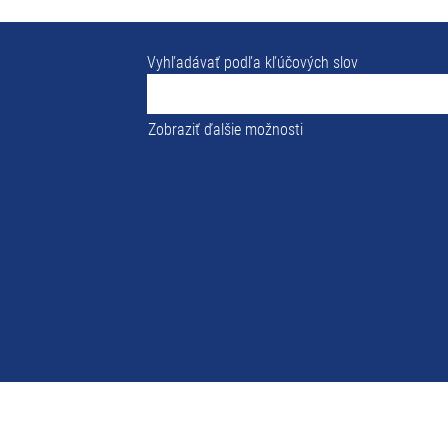
Vyhľadávať podľa kľúčových slov
Zobraziť ďalšie možnosti
Vaše
celosvetové