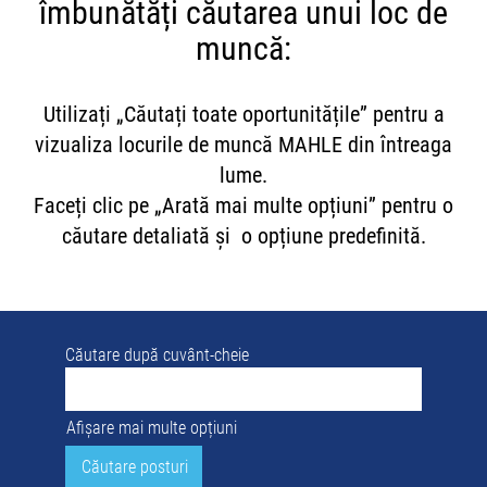
îmbunătăți căutarea unui loc de
muncă:
Utilizați „Căutați toate oportunitățile” pentru a
vizualiza locurile de muncă MAHLE din întreaga
lume.
Faceți clic pe „Arată mai multe opțiuni” pentru o
căutare detaliată și o opțiune predefinită.
Căutare după cuvânt-cheie
Afișare mai multe opțiuni