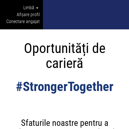
Limbă
Afișare profil
Conectare angajat
Oportunități de
carieră
#StrongerTogether
Sfaturile noastre pentru a