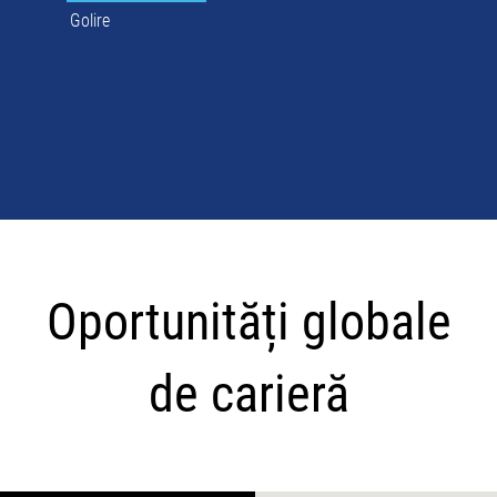
Golire
Oportunități
globale
Oportunități globale
de
carieră
de carieră