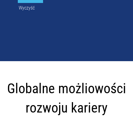
Wyczyść
Globalne
możliowości
Globalne możliowości
rozwoju
kariery
rozwoju kariery