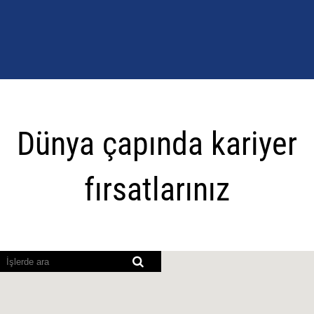
Dünya
çapında
Dünya çapında kariyer
kariyer
fırsatlarınız
fırsatlarınız
Ekran
okuyucular
aşağıdaki
aranabilir