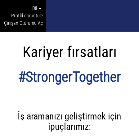
Dil
Profi̇li̇ görüntüle
Çalışan Oturumu Aç
Kariyer fırsatları
#StrongerTogether
İş aramanızı geliştirmek için
ipuçlarımız: