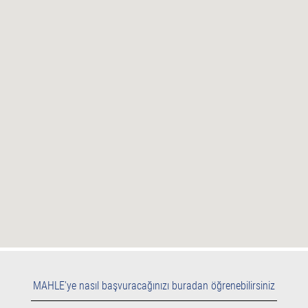
haritayı
okuyamıyor.
MAHLE'ye nasıl başvuracağınızı buradan öğrenebilirsiniz