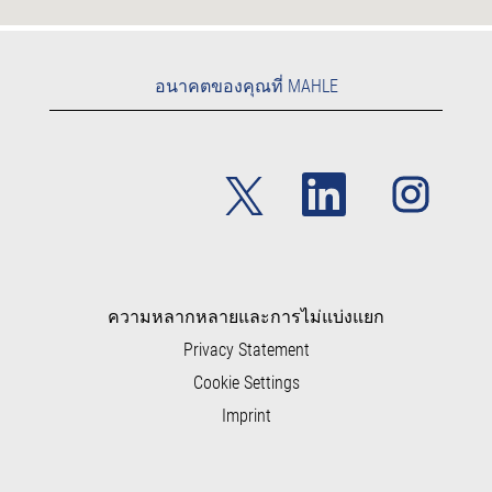
อนาคตของคุณที่ MAHLE
เ
เ
เ
ปิ
ปิ
ปิ
ด
ด
ด
ใ
ใ
ใ
น
น
น
แ
แ
แ
ท็
ท็
ท็
บ
บ
บ
ใ
ใ
ความหลากหลายและการไม่แบ่งแยก
ใ
ห
ห
ห
Privacy Statement
ม่
ม่
ม่
Cookie Settings
Imprint