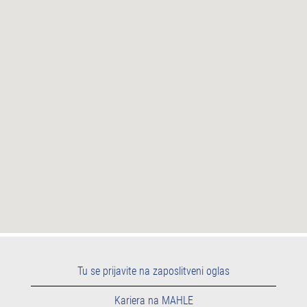
naslednjega
zemljevida
z
možnostjo
iskanja.
Tu se prijavite na zaposlitveni oglas
Kariera na MAHLE