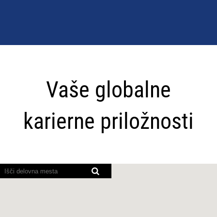
Vaše
globalne
Vaše globalne
karierne
priložnosti
karierne priložnosti
Bralniki
zaslona
ne
morejo
prebrati