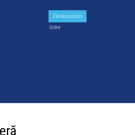
Golire
ieră