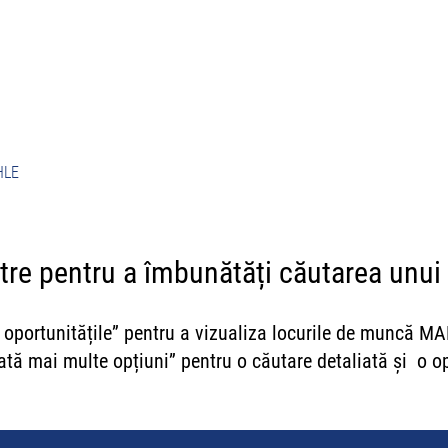
Oportunități de carieră
#StrongerTogether
HLE
stre pentru a îmbunătăți căutarea unui
te oportunitățile” pentru a vizualiza locurile de muncă M
rată mai multe opțiuni” pentru o căutare detaliată și o op