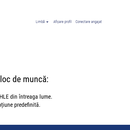
Limbă
Afișare profil
Conectare angajat
 loc de muncă:
AHLE din întreaga lume.
țiune predefinită.