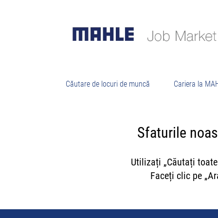
Căutare de locuri de muncă
Cariera la MA
Sfaturile noa
Utilizați „Căutați toa
Faceți clic pe „A