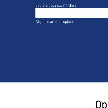
Căutare după cuvânt-cheie
Afișare mai multe opțiuni
Oportunități
globale
Opo
de