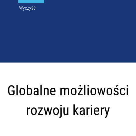
Wyczyść
Globalne
możliowości
Globalne możliowości
rozwoju
kariery
rozwoju kariery