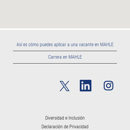
Así es cómo puedes aplicar a una vacante en MAHLE
Carrera en MAHLE
S
S
S
e
e
e
a
a
a
b
b
b
r
r
r
e
e
e
e
e
e
n
n
n
u
u
Diversidad e Inclusión
u
n
n
n
Declaración de Privacidad
a
a
a