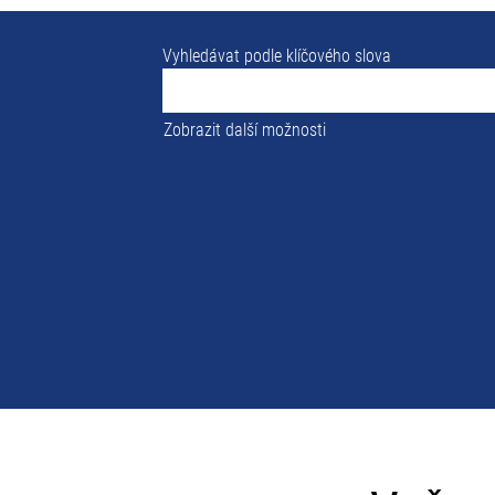
Vyhledávat podle klíčového slova
Zobrazit další možnosti
Vaše
celosvětové