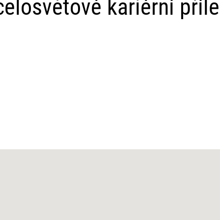
elosvětové kariérní příle