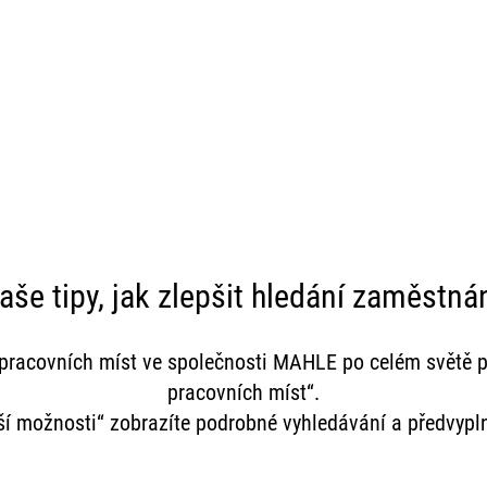
Kariérní příležitosti
#StrongerTogether
aše tipy, jak zlepšit hledání zaměstnán
 pracovních míst ve společnosti MAHLE po celém světě p
pracovních míst“.
lší možnosti“ zobrazíte podrobné vyhledávání a předvypl