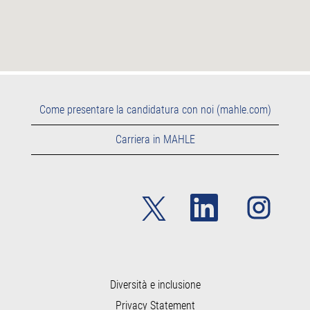
Come presentare la candidatura con noi (mahle.com)
Carriera in MAHLE
S
S
S
i
i
i
a
a
a
p
p
p
r
r
r
e
e
e
i
i
i
n
n
n
u
u
Diversità e inclusione
u
n
n
n
Privacy Statement
a
a