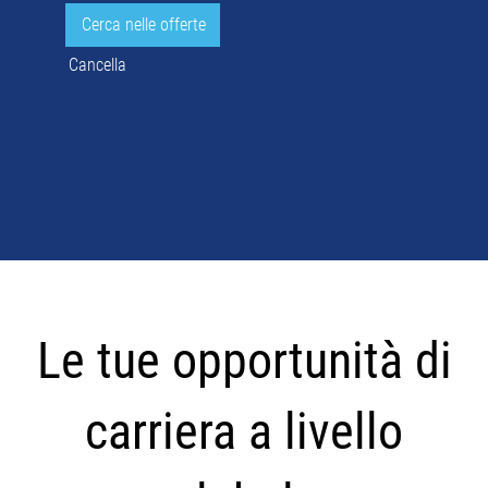
Cancella
Le
tue
Le tue opportunità di
opportunità
di
carriera a livello