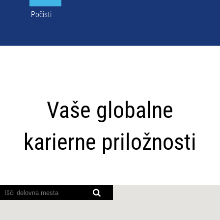
Počisti
Vaše
globalne
Vaše globalne
karierne
priložnosti
karierne priložnosti
Bralniki
zaslona
ne