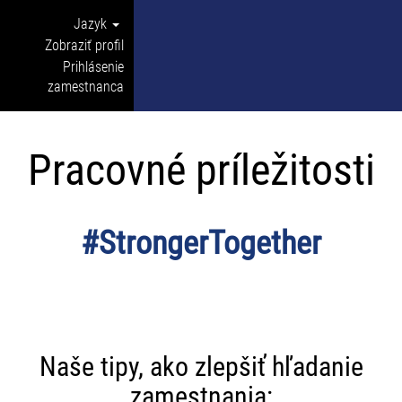
Jazyk
Zobraziť profil
Prihlásenie
zamestnanca
Pracovné príležitosti
#StrongerTogether
Naše tipy, ako zlepšiť hľadanie
zamestnania: