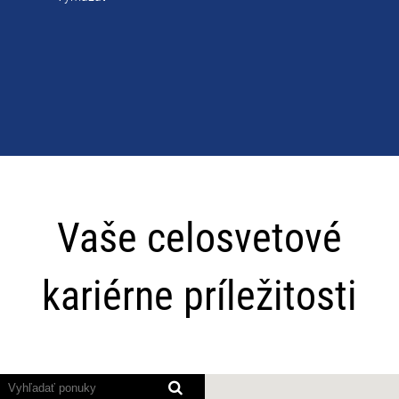
Vaše
celosvetové
Vaše celosvetové
kariérne
príležitosti
kariérne príležitosti
Programy