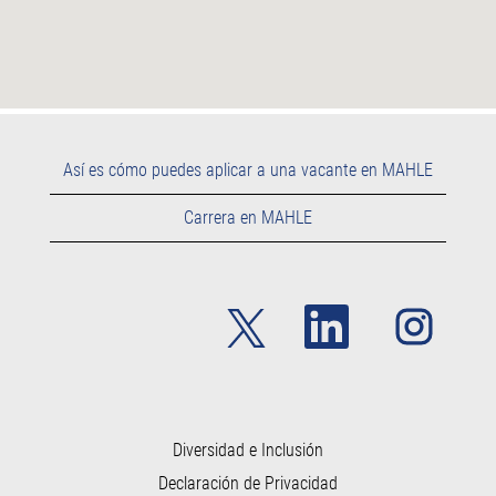
Así es cómo puedes aplicar a una vacante en MAHLE
Carrera en MAHLE
S
S
S
e
e
e
a
a
a
b
b
b
r
r
r
e
e
e
e
e
e
n
n
n
u
u
Diversidad e Inclusión
u
n
n
n
Declaración de Privacidad
a
a
a